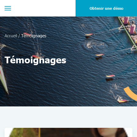
Obtenir une démo
Accueil
/
Témoignages
Témoignages