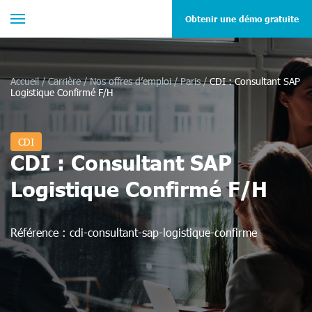
Obtenir une démo gratuite
Accueil
/
Carrière
/
Nos offres d’emploi
/
Paris
/
CDI : Consultant SAP
Logistique Confirmé F/H
CDI
CDI : Consultant SAP
Logistique Confirmé F/H
Référence :
cdi-consultant-sap-logistique-confirme