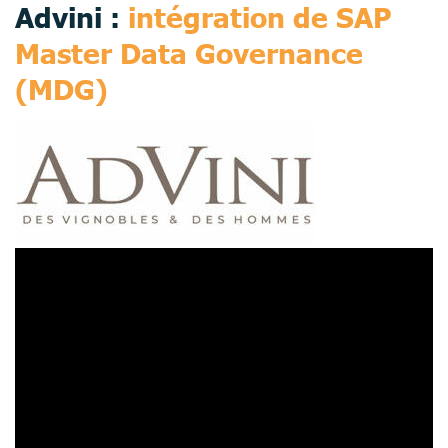
Advini :
intégration de SAP
Master Data Governance
(MDG)