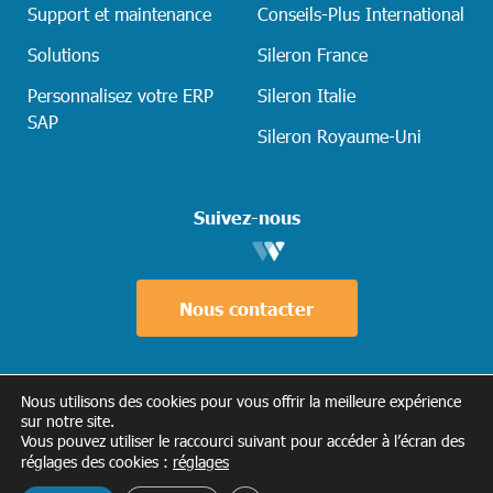
Support et maintenance
Conseils-Plus International
Solutions
Sileron France
Personnalisez votre ERP
Sileron Italie
SAP
Sileron Royaume-Uni
Suivez-nous
Nous contacter
Nous utilisons des cookies pour vous offrir la meilleure expérience
sur notre site.
Tous droits réservés © 2026 Conseils-Plus •
Vous pouvez utiliser le raccourci suivant pour accéder à l’écran des
Mentions légales
•
Politique de
réglages des cookies :
réglages
confidentialité
•
Gestion des cookies
•