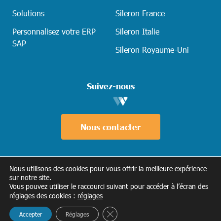
Solutions
Sileron France
Personnalisez votre ERP
Sileron Italie
SAP
Sileron Royaume-Uni
Suivez-nous
Nous contacter
Nous utilisons des cookies pour vous offrir la meilleure expérience
sur notre site.
Tous droits réservés © 2026 Conseils-Plus •
Vous pouvez utiliser le raccourci suivant pour accéder à l’écran des
Mentions légales
•
Politique de
réglages des cookies :
réglages
confidentialité
•
Gestion des cookies
•
Fermer la bannière des cookies GDP
Accepter
Réglages
Réalisation ID Meneo