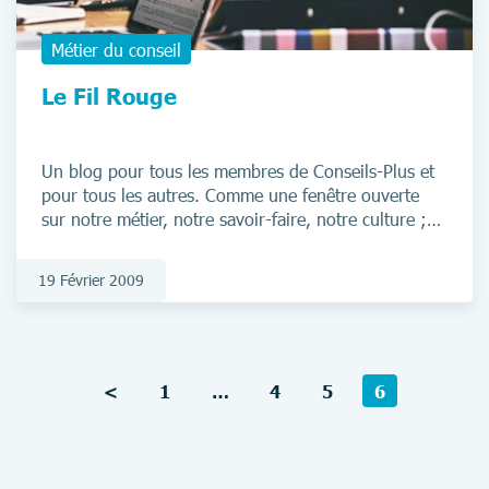
Métier du conseil
Le Fil Rouge
Un blog pour tous les membres de Conseils-Plus et
pour tous les autres. Comme une fenêtre ouverte
sur notre métier, notre savoir-faire, notre culture ;
c’est ainsi que nous envisageons notre blog. Il s’agit
d’un espace de partage et d’échange, où en parlant
19 Février 2009
de nous, nous parvenons à vous toucher, vous faire
réagir. De la sorte nous nous tournons vers l’altérité.
Notre quotidien devient ainsi le vôtre, puisqu’il
relève finalement d’une certaine universalité.
<
1
…
4
5
6