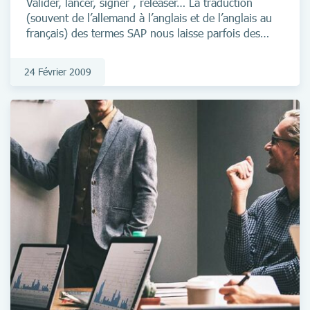
Valider, lancer, signer , releaser… La traduction
(souvent de l’allemand à l’anglais et de l’anglais au
français) des termes SAP nous laisse parfois des
perles telles que celle-ci. Derrière ce terme
sympathique se cache l’un des éléments clés du
24 Février 2009
processus d’achat de biens & services. Ainsi, si vous
entendez un acheteur au cours d’une de vos
missions demander à son patron « tu as lancé ma
PO? » ne soyez pas étonné! Commençons par
exposer la différence fondamentale entre Achat et
Approvisionnement.